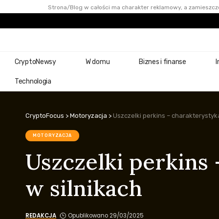
Strona/Blog w całości ma charakter reklamowy, a zamieszczo
CryptoNewsy
W domu
Biznes i finanse
I
Technologia
CryptoFocus
>
Motoryzacja
>
Uszczelki perkins – charakterystyka
MOTORYZACJA
Uszczelki perkins 
w silnikach
REDAKCJA
Opublikowano 29/03/2025