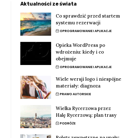
Aktualności ze świata
Co sprawdzić przed startem
systemu rezerwacji
OPROGRAMOWANIE I APLIKACJE
Opieka WordPress po
wdrożeniu: kiedy i co
obejmuje
OPROGRAMOWANIE I APLIKACJE
Wiele wersji logo i niespójne
materiały: diagnoza
PRAWO AUTORSKIE
Wielka Rycerzowa przez
Halę Rycerzową: plan trasy
PODRÓŻE
Rolety zewnętrzne na upały: