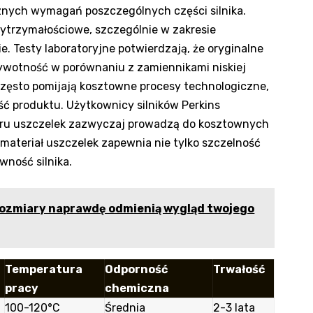
znych wymagań poszczególnych części silnika.
ytrzymałościowe, szczególnie w zakresie
e. Testy laboratoryjne potwierdzają, że oryginalne
żywotność w porównaniu z zamiennikami niskiej
 często pomijają kosztowne procesy technologiczne,
ść produktu. Użytkownicy silników Perkins
boru uszczelek zazwyczaj prowadzą do kosztownych
materiał uszczelek zapewnia nie tylko szczelność
wność silnika.
 rozmiary naprawdę odmienią wygląd twojego
Temperatura
Odporność
Trwałość
pracy
chemiczna
100-120°C
Średnia
2-3 lata