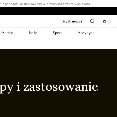
nie pochodzi od użytkowników, a wszystkie zostały opłacone.
Wyślij newsa
Modnie
Moto
Sport
Medycyna
ypy i zastosowanie