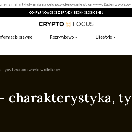
ne na niej artykuły mają na celu pozycjonowanie stron www. Żaden z wpisów 
ODKRYJ NOWOŚCI Z BRANŻY TECHNOLOGICZNEJ
nformacje prawne
Rozrywkowo
Lifestyle
, typy i zastosowanie w silnikach
– charakterystyka, t