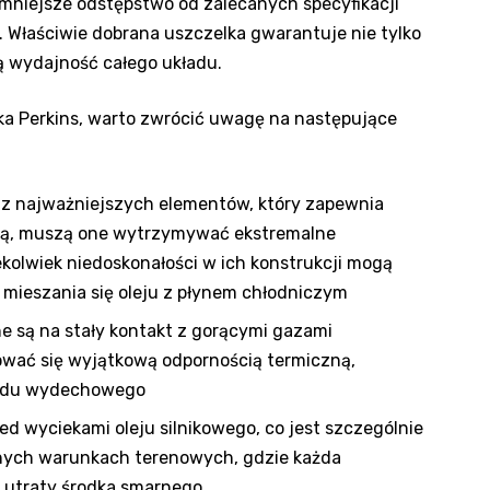
jmniejsze odstępstwo od zalecanych specyfikacji
Właściwie dobrana uszczelka gwarantuje nie tylko
ą wydajność całego układu.
ika Perkins, warto zwrócić uwagę na następujące
n z najważniejszych elementów, który zapewnia
wicą, muszą one wytrzymywać ekstremalne
iekolwiek niedoskonałości w ich konstrukcji mogą
b mieszania się oleju z płynem chłodniczym
 są na stały kontakt z gorącymi gazami
ować się wyjątkową odpornością termiczną,
ładu wydechowego
ed wyciekami oleju silnikowego, co jest szczególnie
nych warunkach terenowych, gdzie każda
j utraty środka smarnego