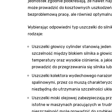
jednostek zgodnie podkreślają, że nawet na
może prowadzić do kosztownych uszkodzeń. 
bezproblemową pracę, ale również optymaln
Wybierając odpowiedni typ uszczelki do siln
rodzaje:
Uszczelki głowicy cylinder stanowią jede
szczelność między blokiem silnika a gło
temperatury oraz wysokie ciśnienie, a jak
prowadzić do przegrzewania się silnika lu
Uszczelki kolektora wydechowego narażone
spalinowymi, przez co muszą charakteryz
niezbędną do utrzymania szczelności uk
Uszczelki miski olejowej zabezpieczają prz
istotne w maszynach pracujących w trud
nieszczelność może prowadzić do szybkie