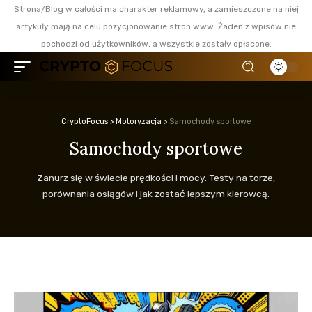
Strona/Blog w całości ma charakter reklamowy, a zamieszczone na niej
artykuły mają na celu pozycjonowanie stron www. Żaden z wpisów nie
pochodzi od użytkowników, a wszystkie zostały opłacone.
CryptoFocus
>
Motoryzacja
>
Samochody sportowe
Samochody sportowe
Zanurz się w świecie prędkości i mocy. Testy na torze,
porównania osiągów i jak zostać lepszym kierowcą.