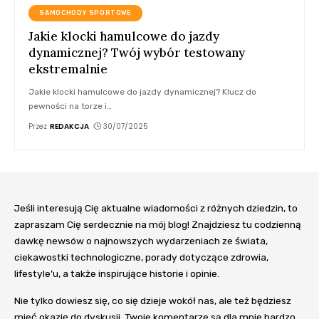
SAMOCHODY SPORTOWE
Jakie klocki hamulcowe do jazdy
dynamicznej? Twój wybór testowany
ekstremalnie
Jakie klocki hamulcowe do jazdy dynamicznej? Klucz do
pewności na torze i
…
Przez
REDAKCJA
30/07/2025
Jeśli interesują Cię aktualne wiadomości z różnych dziedzin, to
zapraszam Cię serdecznie na mój blog! Znajdziesz tu codzienną
dawkę newsów o najnowszych wydarzeniach ze świata,
ciekawostki technologiczne, porady dotyczące zdrowia,
lifestyle’u, a także inspirujące historie i opinie.
Nie tylko dowiesz się, co się dzieje wokół nas, ale też będziesz
mieć okazję do dyskusji. Twoje komentarze są dla mnie bardzo