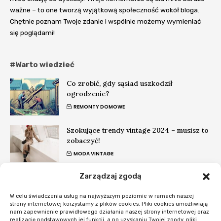
ważne – to one tworzą wyjątkową społeczność wokół bloga.
Chętnie poznam Twoje zdanie i wspólnie możemy wymieniać
się poglądami!
#Warto wiedzieć
Co zrobić, gdy sąsiad uszkodził
ogrodzenie?
REMONTY DOMOWE
Szokujące trendy vintage 2024 – musisz to
zobaczyć!
MODA VINTAGE
Zarządzaj zgodą
Jakie buty do ćwiczeń cardio? Wybór bez
błędów
W celu świadczenia usług na najwyższym poziomie w ramach naszej
ĆWICZENIA CARDIO
strony internetowej korzystamy z plików cookies. Pliki cookies umożliwiają
nam zapewnienie prawidłowego działania naszej strony internetowej oraz
realizację podstawowych jej funkcji, a po uzyskaniu Twojej zgody, pliki