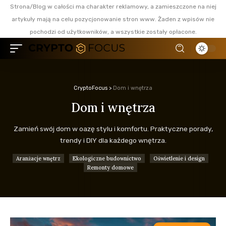
Strona/Blog w całości ma charakter reklamowy, a zamieszczone na niej
artykuły mają na celu pozycjonowanie stron www. Żaden z wpisów nie
pochodzi od użytkowników, a wszystkie zostały opłacone.
CryptoFocus
>
Dom i wnętrza
Dom i wnętrza
Zamień swój dom w oazę stylu i komfortu. Praktyczne porady,
trendy i DIY dla każdego wnętrza.
Aranżacje wnętrz
Ekologiczne budownictwo
Oświetlenie i design
Remonty domowe