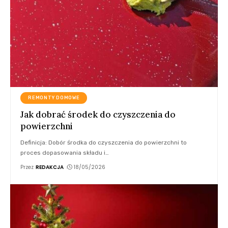
REMONTY DOMOWE
Jak dobrać środek do czyszczenia do
powierzchni
Definicja: Dobór środka do czyszczenia do powierzchni to
proces dopasowania składu i
…
Przez
REDAKCJA
18/05/2026