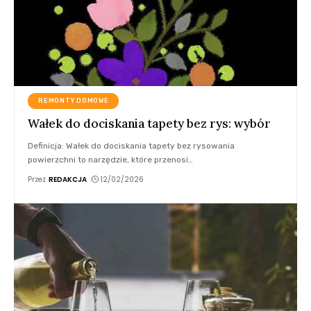
REMONTY DOMOWE
Wałek do dociskania tapety bez rys: wybór
Definicja: Wałek do dociskania tapety bez rysowania
powierzchni to narzędzie, które przenosi
…
Przez
REDAKCJA
12/02/2026