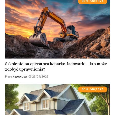
DOM I WNĘTRZA
Szkolenie na operatora koparko-ładowarki – kto może
zdobyć uprawnienia?
Przez
REDAKCJA
23/04/2025
DOM I WNĘTRZA