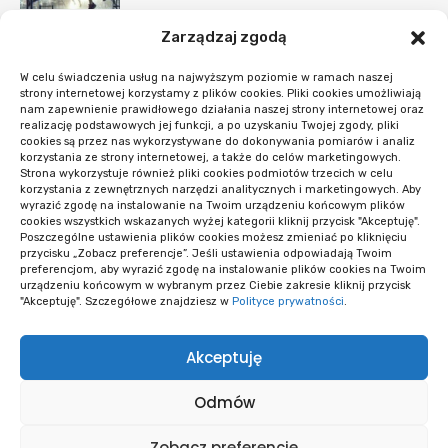
Zarządzaj zgodą
7 Tajnych Trików na Sen Jak u
Niemowlęcia
W celu świadczenia usług na najwyższym poziomie w ramach naszej
RODZINA I WYCHOWANIE
strony internetowej korzystamy z plików cookies. Pliki cookies umożliwiają
nam zapewnienie prawidłowego działania naszej strony internetowej oraz
realizację podstawowych jej funkcji, a po uzyskaniu Twojej zgody, pliki
#Nowości
cookies są przez nas wykorzystywane do dokonywania pomiarów i analiz
korzystania ze strony internetowej, a także do celów marketingowych.
Strona wykorzystuje również pliki cookies podmiotów trzecich w celu
Co sprawdzić przed startem systemu
korzystania z zewnętrznych narzędzi analitycznych i marketingowych. Aby
rezerwacji
wyrazić zgodę na instalowanie na Twoim urządzeniu końcowym plików
cookies wszystkich wskazanych wyżej kategorii kliknij przycisk "Akceptuję".
OPROGRAMOWANIE I APLIKACJE
Poszczególne ustawienia plików cookies możesz zmieniać po kliknięciu
przycisku „Zobacz preferencje”. Jeśli ustawienia odpowiadają Twoim
preferencjom, aby wyrazić zgodę na instalowanie plików cookies na Twoim
Opieka WordPress po wdrożeniu: kiedy i
urządzeniu końcowym w wybranym przez Ciebie zakresie kliknij przycisk
co obejmuje
"Akceptuję". Szczegółowe znajdziesz w
Polityce prywatności
.
OPROGRAMOWANIE I APLIKACJE
Akceptuję
Wiele wersji logo i niespójne materiały:
diagnoza
Odmów
PRAWO AUTORSKIE
Zobacz preferencje