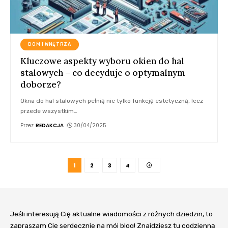
DOM I WNĘTRZA
Kluczowe aspekty wyboru okien do hal
stalowych – co decyduje o optymalnym
doborze?
Okna do hal stalowych pełnią nie tylko funkcję estetyczną, lecz
przede wszystkim
…
Przez
REDAKCJA
30/04/2025
1
2
3
4
Jeśli interesują Cię aktualne wiadomości z różnych dziedzin, to
zapraszam Cię serdecznie na mój blog! Znajdziesz tu codzienną