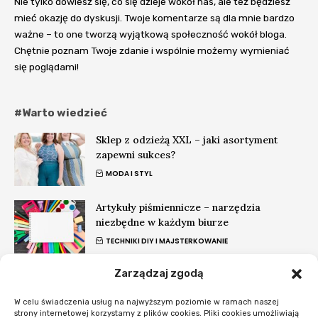
Nie tylko dowiesz się, co się dzieje wokół nas, ale też będziesz
mieć okazję do dyskusji. Twoje komentarze są dla mnie bardzo
ważne – to one tworzą wyjątkową społeczność wokół bloga.
Chętnie poznam Twoje zdanie i wspólnie możemy wymieniać
się poglądami!
#Warto wiedzieć
Sklep z odzieżą XXL – jaki asortyment
zapewni sukces?
MODA I STYL
Artykuły piśmiennicze – narzędzia
niezbędne w każdym biurze
TECHNIKI DIY I MAJSTERKOWANIE
Zarządzaj zgodą
Panele na wynajem: winylowe czy
laminowane?
W celu świadczenia usług na najwyższym poziomie w ramach naszej
REMONTY DOMOWE
strony internetowej korzystamy z plików cookies. Pliki cookies umożliwiają