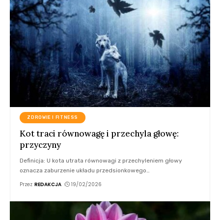
ZDROWIE I FITNESS
Kot traci równowagę i przechyla głowę:
przyczyny
Definicja: U kota utrata równowagi z przechyleniem głowy
oznacza zaburzenie układu przedsionkowego
…
Przez
REDAKCJA
19/02/2026