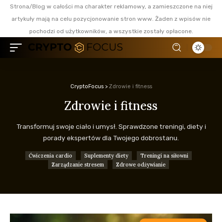
Strona/Blog w całości ma charakter reklamowy, a zamieszczone na niej
artykuły mają na celu pozycjonowanie stron www. Żaden z wpisów nie
pochodzi od użytkowników, a wszystkie zostały opłacone.
CryptoFocus
>
Zdrowie i fitness
Zdrowie i fitness
Transformuj swoje ciało i umysł. Sprawdzone treningi, diety i
porady ekspertów dla Twojego dobrostanu.
Ćwiczenia cardio
Suplementy diety
Treningi na siłowni
Zarządzanie stresem
Zdrowe odżywianie