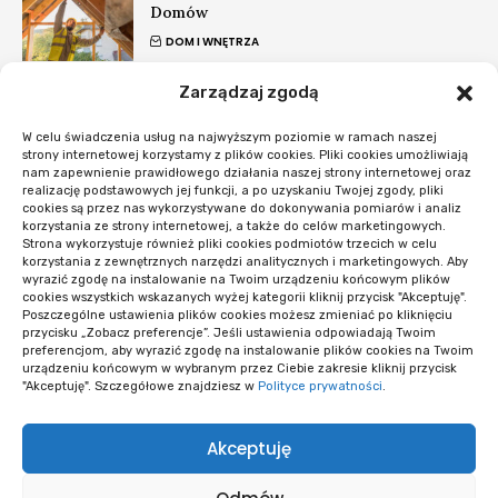
Domów
DOM I WNĘTRZA
Zarządzaj zgodą
Sukces e-commerce zależy od sprawnego
fulfillmentu
W celu świadczenia usług na najwyższym poziomie w ramach naszej
POZOSTAŁE
strony internetowej korzystamy z plików cookies. Pliki cookies umożliwiają
nam zapewnienie prawidłowego działania naszej strony internetowej oraz
realizację podstawowych jej funkcji, a po uzyskaniu Twojej zgody, pliki
#Nowości
cookies są przez nas wykorzystywane do dokonywania pomiarów i analiz
korzystania ze strony internetowej, a także do celów marketingowych.
Strona wykorzystuje również pliki cookies podmiotów trzecich w celu
Co sprawdzić przed startem systemu
korzystania z zewnętrznych narzędzi analitycznych i marketingowych. Aby
rezerwacji
wyrazić zgodę na instalowanie na Twoim urządzeniu końcowym plików
cookies wszystkich wskazanych wyżej kategorii kliknij przycisk "Akceptuję".
OPROGRAMOWANIE I APLIKACJE
Poszczególne ustawienia plików cookies możesz zmieniać po kliknięciu
przycisku „Zobacz preferencje”. Jeśli ustawienia odpowiadają Twoim
preferencjom, aby wyrazić zgodę na instalowanie plików cookies na Twoim
Opieka WordPress po wdrożeniu: kiedy i
urządzeniu końcowym w wybranym przez Ciebie zakresie kliknij przycisk
co obejmuje
"Akceptuję". Szczegółowe znajdziesz w
Polityce prywatności
.
OPROGRAMOWANIE I APLIKACJE
Akceptuję
Wiele wersji logo i niespójne materiały:
diagnoza