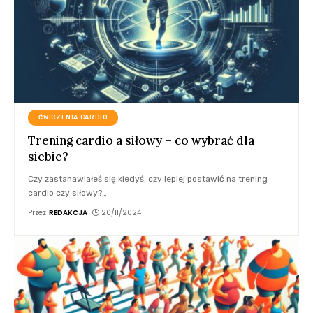
ĆWICZENIA CARDIO
Trening cardio a siłowy – co wybrać dla
siebie?
Czy zastanawiałeś się kiedyś, czy lepiej postawić na trening
cardio czy siłowy?
…
Przez
REDAKCJA
20/11/2024