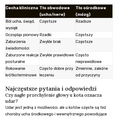
Cecha kliniczna
Tło obwodowe
Tło ośrodkowe
(ucho/nerw)
(mózg)
Ból ucha, świąd,
Częstsze
Rzadsze
wysięk
Oczopląs pionowy
Rzadki
Częstszy
Zaburzenia
Zwykle brak
Częstsze
świadomości
Zaburzone reakcje
Zwykle prawidłowe
Często
posturalne
nieprawidłowe
Rokowanie
Często dobre przy
Zmiennie, zależne
krótkoterminowe
leczeniu
od przyczyny
Najczęstsze pytania i odpowiedzi
Czy nagłe przechylenie głowy u kota oznacza
udar?
Udar jest jedną z możliwości, ale u kotów częste są też
choroby ucha środkowego i wewnętrznego powodujące