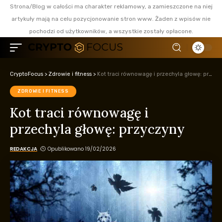
Strona/Blog w całości ma charakter reklamowy, a zamieszczone na niej
artykuły mają na celu pozycjonowanie stron www. Żaden z wpisów nie
pochodzi od użytkowników, a wszystkie zostały opłacone.
CryptoFocus
>
Zdrowie i fitness
>
Kot traci równowagę i przechyla głowę: przyczyny
ZDROWIE I FITNESS
Kot traci równowagę i
przechyla głowę: przyczyny
REDAKCJA
Opublikowano 19/02/2026