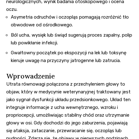
neurologicznych, wynik badania otoskopowego i ocena
oczu.
Asymetria odruchów i oczopląs pomagają rozróżnić tło
obwodowe od ośrodkowego.
Ból ucha, wysięk lub świąd sugerują proces zapalny, polip
lub powikłanie infekcji.
Gwałtowny początek po ekspozycji na lek lub toksynę
kieruje uwagę na przyczyny jatrogenne lub zatrucia.
Wprowadzenie
Utrata równowagi połączona z przechyleniem głowy to
objaw, który w medycynie weterynaryjnej traktowany jest
jako sygnał dysfunkcji układu przedsionkowego. Układ ten
integruje informacje z ucha wewnętrznego, wzroku i
propriocepcji, umożliwiając stabilny chód oraz utrzymanie
głowy w osi. Gdy dochodzi do jego zaburzenia, pojawiają
się ataksja, zataczanie, przewracanie się, oczopląs lub
nudności. Zdarza się, że objawy w pierwszych godzinach