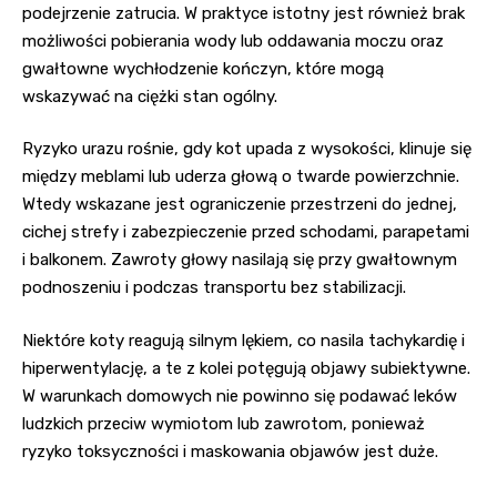
podejrzenie zatrucia. W praktyce istotny jest również brak
możliwości pobierania wody lub oddawania moczu oraz
gwałtowne wychłodzenie kończyn, które mogą
wskazywać na ciężki stan ogólny.
Ryzyko urazu rośnie, gdy kot upada z wysokości, klinuje się
między meblami lub uderza głową o twarde powierzchnie.
Wtedy wskazane jest ograniczenie przestrzeni do jednej,
cichej strefy i zabezpieczenie przed schodami, parapetami
i balkonem. Zawroty głowy nasilają się przy gwałtownym
podnoszeniu i podczas transportu bez stabilizacji.
Niektóre koty reagują silnym lękiem, co nasila tachykardię i
hiperwentylację, a te z kolei potęgują objawy subiektywne.
W warunkach domowych nie powinno się podawać leków
ludzkich przeciw wymiotom lub zawrotom, ponieważ
ryzyko toksyczności i maskowania objawów jest duże.