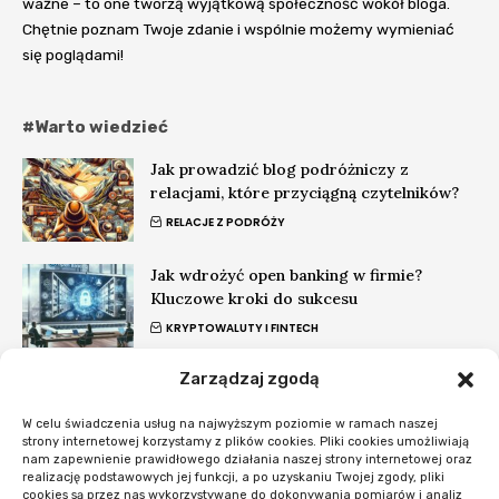
ważne – to one tworzą wyjątkową społeczność wokół bloga.
Chętnie poznam Twoje zdanie i wspólnie możemy wymieniać
się poglądami!
#Warto wiedzieć
Jak prowadzić blog podróżniczy z
relacjami, które przyciągną czytelników?
RELACJE Z PODRÓŻY
Jak wdrożyć open banking w firmie?
Kluczowe kroki do sukcesu
KRYPTOWALUTY I FINTECH
Zarządzaj zgodą
Wpływ regulacji na kryptowaluty w fintech
2024 – Co się zmieni?
W celu świadczenia usług na najwyższym poziomie w ramach naszej
KRYPTOWALUTY I FINTECH
strony internetowej korzystamy z plików cookies. Pliki cookies umożliwiają
nam zapewnienie prawidłowego działania naszej strony internetowej oraz
realizację podstawowych jej funkcji, a po uzyskaniu Twojej zgody, pliki
#Nowości
cookies są przez nas wykorzystywane do dokonywania pomiarów i analiz