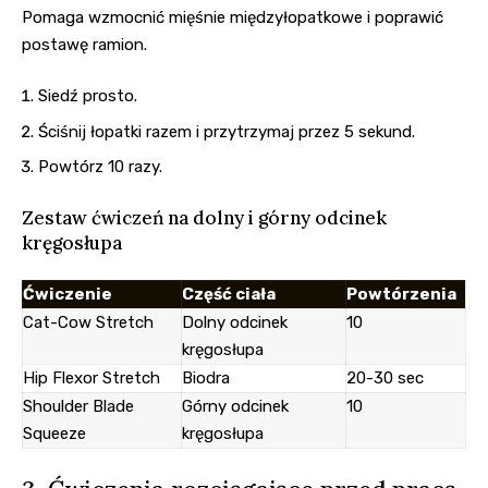
Pomaga wzmocnić mięśnie międzyłopatkowe i poprawić
postawę ramion.
Siedź prosto.
Ściśnij łopatki razem i przytrzymaj przez 5 sekund.
Powtórz 10 razy.
Zestaw ćwiczeń na dolny i górny odcinek
kręgosłupa
Ćwiczenie
Część ciała
Powtórzenia
Cat-Cow Stretch
Dolny odcinek
10
kręgosłupa
Hip Flexor Stretch
Biodra
20-30 sec
Shoulder Blade
Górny odcinek
10
Squeeze
kręgosłupa