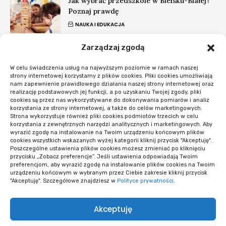
Jak wybrać przedszkole w Bielsku-Białej?
Poznaj prawdę
NAUKA I EDUKACJA
Zarządzaj zgodą
7 Tajnych Technik Zarządzania Zespołem
Zdalnym: Szokujące Rezultaty!
W celu świadczenia usług na najwyższym poziomie w ramach naszej
BIZNES I FINANSE
strony internetowej korzystamy z plików cookies. Pliki cookies umożliwiają
nam zapewnienie prawidłowego działania naszej strony internetowej oraz
realizację podstawowych jej funkcji, a po uzyskaniu Twojej zgody, pliki
#Nowości
cookies są przez nas wykorzystywane do dokonywania pomiarów i analiz
korzystania ze strony internetowej, a także do celów marketingowych.
Strona wykorzystuje również pliki cookies podmiotów trzecich w celu
Co sprawdzić przed startem systemu
korzystania z zewnętrznych narzędzi analitycznych i marketingowych. Aby
rezerwacji
wyrazić zgodę na instalowanie na Twoim urządzeniu końcowym plików
cookies wszystkich wskazanych wyżej kategorii kliknij przycisk "Akceptuję".
OPROGRAMOWANIE I APLIKACJE
Poszczególne ustawienia plików cookies możesz zmieniać po kliknięciu
przycisku „Zobacz preferencje”. Jeśli ustawienia odpowiadają Twoim
preferencjom, aby wyrazić zgodę na instalowanie plików cookies na Twoim
Opieka WordPress po wdrożeniu: kiedy i
urządzeniu końcowym w wybranym przez Ciebie zakresie kliknij przycisk
co obejmuje
"Akceptuję". Szczegółowe znajdziesz w
Polityce prywatności
.
OPROGRAMOWANIE I APLIKACJE
Akceptuję
Wiele wersji logo i niespójne materiały:
diagnoza