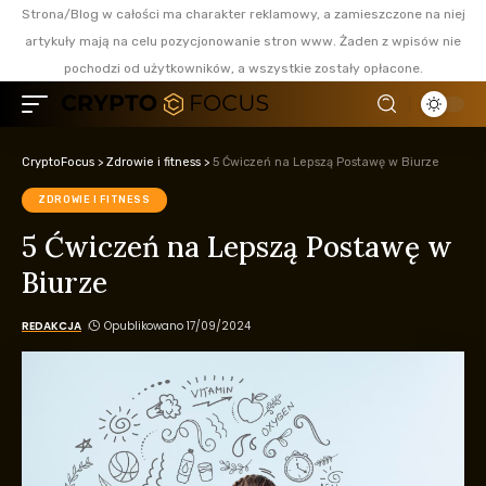
Strona/Blog w całości ma charakter reklamowy, a zamieszczone na niej
artykuły mają na celu pozycjonowanie stron www. Żaden z wpisów nie
pochodzi od użytkowników, a wszystkie zostały opłacone.
CryptoFocus
>
Zdrowie i fitness
>
5 Ćwiczeń na Lepszą Postawę w Biurze
ZDROWIE I FITNESS
5 Ćwiczeń na Lepszą Postawę w
Biurze
REDAKCJA
Opublikowano 17/09/2024