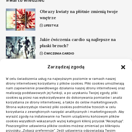
#Warto wiedzieć
Obrazy kwiaty na płótnie zmienią twoje
wnętrze
LIFESTYLE
Jakie ćwiczenia cardio są najlepsze na
płaski brzuch?
ĆWICZENIA CARDIO
Zarządzaj zgodą
Czy ćwiczenia cardio redukują cellulit?
Fakty i mity
W celu świadczenia usług na najwyższym poziomie w ramach naszej
ĆWICZENIA CARDIO
strony internetowej korzystamy z plików cookies. Pliki cookies umożliwiają
nam zapewnienie prawidłowego działania naszej strony internetowej oraz
realizację podstawowych jej funkcji, a po uzyskaniu Twojej zgody, pliki
#Nowości
cookies są przez nas wykorzystywane do dokonywania pomiarów i analiz
korzystania ze strony internetowej, a także do celów marketingowych.
Strona wykorzystuje również pliki cookies podmiotów trzecich w celu
Co sprawdzić przed startem systemu
korzystania z zewnętrznych narzędzi analitycznych i marketingowych. Aby
rezerwacji
wyrazić zgodę na instalowanie na Twoim urządzeniu końcowym plików
cookies wszystkich wskazanych wyżej kategorii kliknij przycisk "Akceptuję".
OPROGRAMOWANIE I APLIKACJE
Poszczególne ustawienia plików cookies możesz zmieniać po kliknięciu
przycisku „Zobacz preferencje”. Jeśli ustawienia odpowiadają Twoim