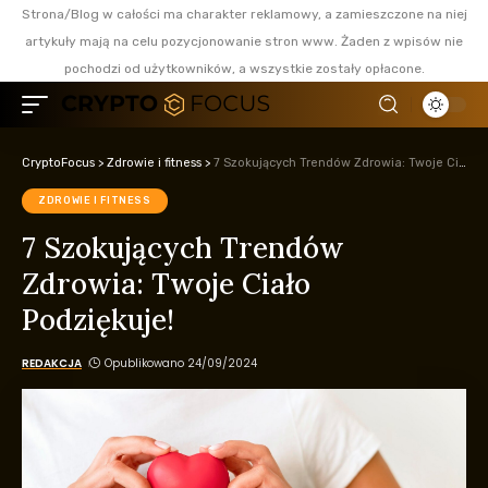
Strona/Blog w całości ma charakter reklamowy, a zamieszczone na niej
artykuły mają na celu pozycjonowanie stron www. Żaden z wpisów nie
pochodzi od użytkowników, a wszystkie zostały opłacone.
CryptoFocus
>
Zdrowie i fitness
>
7 Szokujących Trendów Zdrowia: Twoje Ciało Podziękuje!
ZDROWIE I FITNESS
7 Szokujących Trendów
Zdrowia: Twoje Ciało
Podziękuje!
REDAKCJA
Opublikowano 24/09/2024