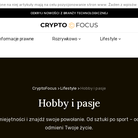
ne na niej artykuły mają na celu pozycjonowanie stron www. Żaden z wpisów 
ODKRYJ NOWOŚCI Z BRANŻY TECHNOLOGICZNEJ
nformacje prawne
Rozrywkowo
Lifestyle
CryptoFocus
>
Lifestyle
>
Hobby i pasje
Hobby i pasje
iejętności i znajdź swoje powołanie. Od sztuki po sport – od
odmieni Twoje życie.