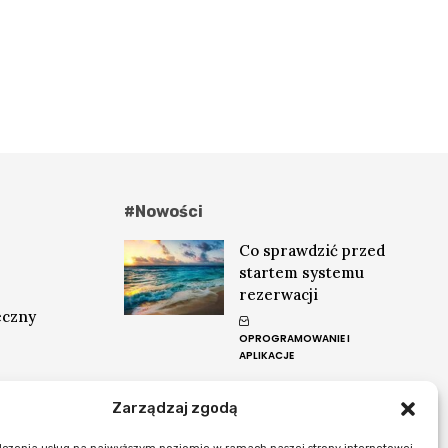
#Nowości
Co sprawdzić przed
startem systemu
rezerwacji
eczny
OPROGRAMOWANIE I
APLIKACJE
Opieka WordPress
Zarządzaj zgodą
na weekend
po wdrożeniu: kiedy i
co obejmuje