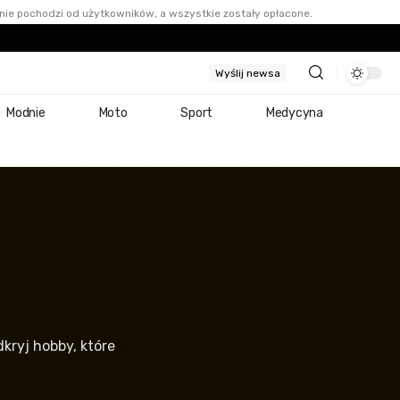
nie pochodzi od użytkowników, a wszystkie zostały opłacone.
Wyślij newsa
Modnie
Moto
Sport
Medycyna
kryj hobby, które