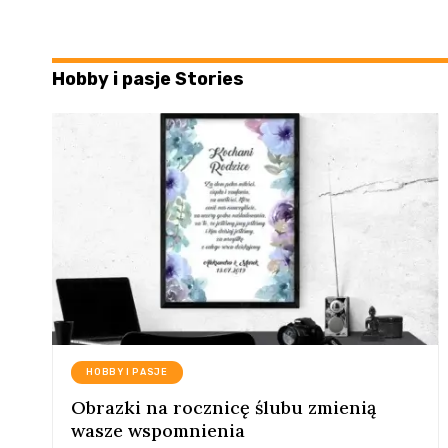
Hobby i pasje Stories
HOBBY I PASJE
Obrazki na rocznicę ślubu zmienią
wasze wspomnienia