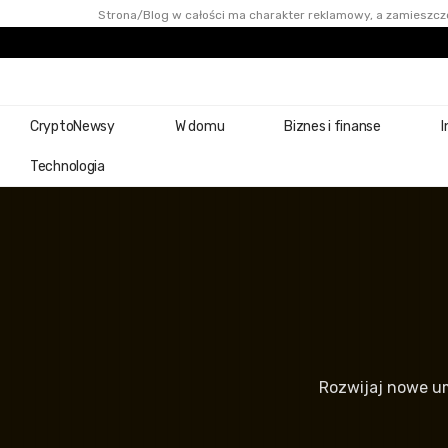
Strona/Blog w całości ma charakter reklamowy, a zamieszczo
CryptoNewsy
W domu
Biznes i finanse
I
Technologia
Rozwijaj nowe um