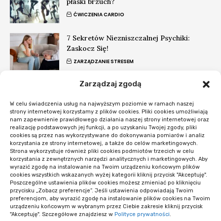
płaski brzuch?
ĆWICZENIA CARDIO
7 Sekretów Niezniszczalnej Psychiki:
Zaskocz Się!
ZARZĄDZANIE STRESEM
Zarządzaj zgodą
Co to jest biwak zimowy? Kurs, który
zmienia zwykłe śniegi w przygodę
W celu świadczenia usług na najwyższym poziomie w ramach naszej
EKOTURYSTYKA
strony internetowej korzystamy z plików cookies. Pliki cookies umożliwiają
nam zapewnienie prawidłowego działania naszej strony internetowej oraz
realizację podstawowych jej funkcji, a po uzyskaniu Twojej zgody, pliki
#Nowości
cookies są przez nas wykorzystywane do dokonywania pomiarów i analiz
korzystania ze strony internetowej, a także do celów marketingowych.
Strona wykorzystuje również pliki cookies podmiotów trzecich w celu
Co sprawdzić przed startem systemu
korzystania z zewnętrznych narzędzi analitycznych i marketingowych. Aby
rezerwacji
wyrazić zgodę na instalowanie na Twoim urządzeniu końcowym plików
cookies wszystkich wskazanych wyżej kategorii kliknij przycisk "Akceptuję".
OPROGRAMOWANIE I APLIKACJE
Poszczególne ustawienia plików cookies możesz zmieniać po kliknięciu
przycisku „Zobacz preferencje”. Jeśli ustawienia odpowiadają Twoim
preferencjom, aby wyrazić zgodę na instalowanie plików cookies na Twoim
Opieka WordPress po wdrożeniu: kiedy i
urządzeniu końcowym w wybranym przez Ciebie zakresie kliknij przycisk
co obejmuje
"Akceptuję". Szczegółowe znajdziesz w
Polityce prywatności
.