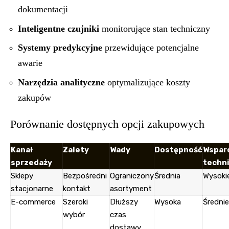
dokumentacji
Inteligentne czujniki
monitorujące stan techniczny
Systemy predykcyjne
przewidujące potencjalne
awarie
Narzędzia analityczne
optymalizujące koszty
zakupów
Porównanie dostępnych opcji zakupowych
Kanał
Zalety
Wady
Dostępność
Wspar
sprzedaży
techn
Sklepy
Bezpośredni
Ograniczony
Średnia
Wysoki
stacjonarne
kontakt
asortyment
E-commerce
Szeroki
Dłuższy
Wysoka
Średnie
wybór
czas
dostawy