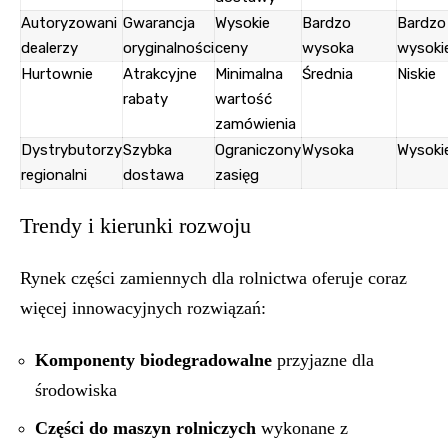
Autoryzowani
Gwarancja
Wysokie
Bardzo
Bardzo
dealerzy
oryginalności
ceny
wysoka
wysoki
Hurtownie
Atrakcyjne
Minimalna
Średnia
Niskie
rabaty
wartość
zamówienia
Dystrybutorzy
Szybka
Ograniczony
Wysoka
Wysoki
regionalni
dostawa
zasięg
Trendy i kierunki rozwoju
Rynek części zamiennych dla rolnictwa oferuje coraz
więcej innowacyjnych rozwiązań:
Komponenty biodegradowalne
przyjazne dla
środowiska
Części do maszyn rolniczych
wykonane z