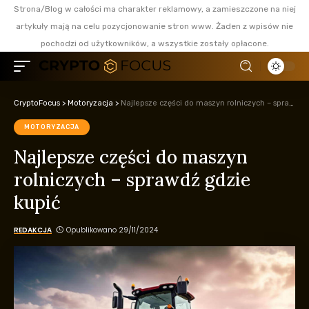
Strona/Blog w całości ma charakter reklamowy, a zamieszczone na niej
artykuły mają na celu pozycjonowanie stron www. Żaden z wpisów nie
pochodzi od użytkowników, a wszystkie zostały opłacone.
CryptoFocus
>
Motoryzacja
>
Najlepsze części do maszyn rolniczych – sprawdź gdzie kupić
MOTORYZACJA
Najlepsze części do maszyn
rolniczych – sprawdź gdzie
kupić
REDAKCJA
Opublikowano 29/11/2024