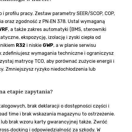
o i profilu pracy. Zestaw parametry SEER/SCOP, COP,
ia oraz zgodność z PN‑EN 378. Ustal wymaganą
VRF
, a także zakres automatyki (BMS, sterowniki
tyczne, ekspozycję, izolację i zyski ciepła od
nnikiem
R32
i niskie
GWP
, a w planie serwisu
ak zdefiniujesz wymagania techniczne i ograniczysz
rzystaj matrycę TCO, aby porównać zużycie energii i
y. Zmniejszysz ryzyko niedochłodzenia lub
na etapie zapytania?
alogowych, brak deklaracji o dostępności części i
lead time i brak wskazania magazynu to ostrzeżenie.
 lub brak wzoru karty gwarancyjnej także. Zwróć
ross‑docking i odpowiedzialność za szkody. W