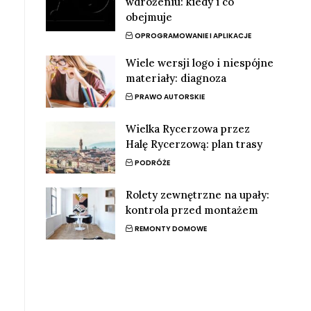
wdrożeniu: kiedy i co
obejmuje
OPROGRAMOWANIE I APLIKACJE
Wiele wersji logo i niespójne
materiały: diagnoza
PRAWO AUTORSKIE
Wielka Rycerzowa przez
Halę Rycerzową: plan trasy
PODRÓŻE
Rolety zewnętrzne na upały:
kontrola przed montażem
REMONTY DOMOWE