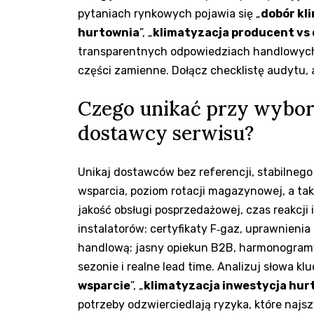
pytaniach rynkowych pojawia się „
dobór kl
hurtownia
”, „
klimatyzacja producent vs
transparentnych odpowiedziach handlowych. 
części zamienne. Dołącz checklistę audytu,
Czego unikać przy wyborz
dostawcy serwisu?
Unikaj dostawców bez referencji, stabilnego
wsparcia, poziom rotacji magazynowej, a tak
jakość obsługi posprzedażowej, czas reakcji
instalatorów: certyfikaty F‑gaz, uprawnieni
handlową: jasny opiekun B2B, harmonogram
sezonie i realne lead time. Analizuj słowa klu
wsparcie
”, „
klimatyzacja inwestycja hur
potrzeby odzwierciedlają ryzyka, które najsz