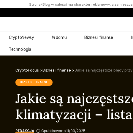
Strona/Blog w całości ma charakter reklamowy, a zamieszczo
CryptoNewsy
W domu
Biznes i finanse
I
Technologia
CryptoFocus
>
Biznes i finanse
>
Jakie są najczęstsze błędy przy
BIZNES I FINANSE
Jakie są najczęst
klimatyzacji – lis
REDAKCJA
Opublikowano 11/09/2025