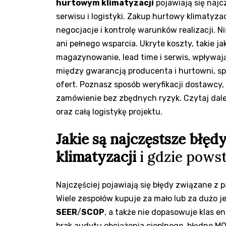
hurtowym klimatyzacji
pojawiają się naj
serwisu i logistyki. Zakup hurtowy klimatyza
negocjacje i kontrolę warunków realizacji. 
ani pełnego wsparcia. Ukryte koszty, takie ja
magazynowanie, lead time i serwis, wpływają
między gwarancją producenta i hurtowni, s
ofert. Poznasz sposób weryfikacji dostawcy,
zamówienie bez zbędnych ryzyk. Czytaj dale
oraz całą logistykę projektu.
Jakie są najczęstsze błę
klimatyzacji
i gdzie pows
Najczęściej pojawiają się błędy związane z
Wiele zespołów kupuje za mało lub za dużo jed
SEER
/
SCOP
, a także nie dopasowuje klas e
brak audytu obciążenia cieplnego, błędne MO