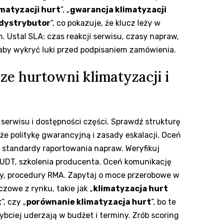
imatyzacji hurt
”, „
gwarancja klimatyzacji
 dystrybutor
”, co pokazuje, że klucz leży w
Ustal SLA: czas reakcji serwisu, czasy napraw,
 aby wykryć luki przed podpisaniem zamówienia.
e hurtowni klimatyzacji i
 serwisu i dostępności części. Sprawdź strukturę
że politykę gwarancyjną i zasady eskalacji. Oceń
 i standardy raportowania napraw. Weryfikuj
a UDT, szkolenia producenta. Oceń komunikację
y, procedury RMA. Zapytaj o moce przerobowe w
czowe z rynku, takie jak „
klimatyzacja hurt
t
”, czy „
porównanie klimatyzacja hurt
”, bo te
ybciej uderzają w budżet i terminy. Zrób scoring