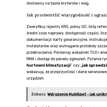
dostawcy na bazie kryteriów i wag.
Jak prześwietlić wiarygodność i ogran
Zweryfikuj rejestry KRS, polisy OC, listę ref
średni czas naprawy, dostępność części, lic
dokumentacji: karty gwarancyjne, instrukcje,
instalatorów oraz wymagane protokoły szcze
przekroczenia. Porównaj wskaźniki TCO i ene
RMA i dostęp do panelu zgłoszeń. Pytania r
hurtowni klimatyzacji
” czy „
jak sprawdz
wskazują, że przejrzystość i dane serwisowe 
urządzeń.
Zobacz
Wdrożenie HubSpot - jak uni