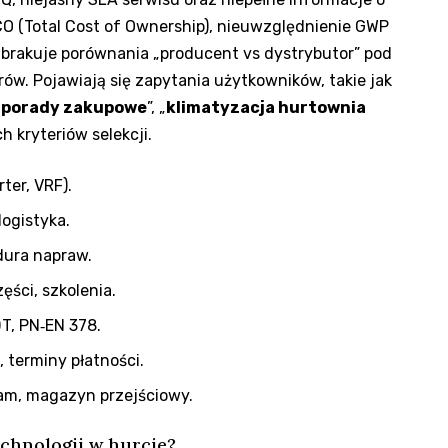
CO (Total Cost of Ownership), nieuwzględnienie GWP
 brakuje porównania „producent vs dystrybutor” pod
rów. Pojawiają się zapytania użytkowników, takie jak
 porady zakupowe
”, „
klimatyzacja hurtownia
h kryteriów selekcji.
ter, VRF).
logistyka.
edura napraw.
ęści, szkolenia.
DT, PN‑EN 378.
 terminy płatności.
am, magazyn przejściowy.
echnologii w hurcie?