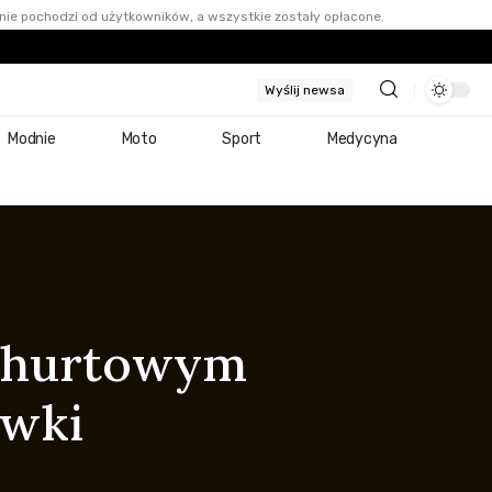
nie pochodzi od użytkowników, a wszystkie zostały opłacone.
Wyślij newsa
Modnie
Moto
Sport
Medycyna
ie hurtowym
ówki