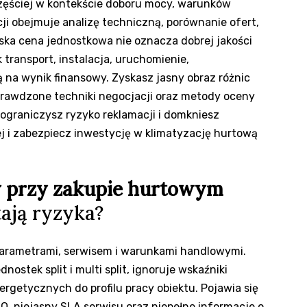
częściej w kontekście doboru mocy, warunków
cji obejmuje analizę techniczną, porównanie ofert,
Niska cena jednostkowa nie oznacza dobrej jakości
k transport, instalacja, uruchomienie,
 na wynik finansowy. Zyskasz jasny obraz różnic
prawdzone techniki negocjacji oraz metody oceny
 ograniczysz ryzyko reklamacji i domkniesz
j i zabezpiecz inwestycję w klimatyzację hurtową
dy przy zakupie hurtowym
tają ryzyka?
 parametrami, serwisem i warunkami handlowymi.
nostek split i multi split, ignoruje wskaźniki
nergetycznych do profilu pracy obiektu. Pojawia się
Q, niejasny SLA serwisu oraz niepełne informacje o