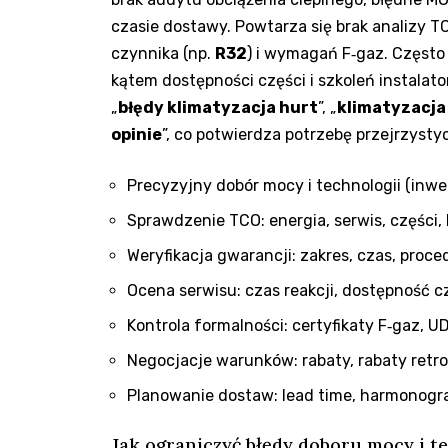
czasie dostawy. Powtarza się brak analizy T
czynnika (np.
R32
) i wymagań F‑gaz. Często
kątem dostępności części i szkoleń instalato
„
błędy klimatyzacja hurt
”, „
klimatyzacja
opinie
”, co potwierdza potrzebę przejrzystyc
Precyzyjny dobór mocy i technologii (inwer
Sprawdzenie TCO: energia, serwis, części, 
Weryfikacja gwarancji: zakres, czas, proc
Ocena serwisu: czas reakcji, dostępność cz
Kontrola formalności: certyfikaty F‑gaz, U
Negocjacje warunków: rabaty, rabaty retro,
Planowanie dostaw: lead time, harmonogr
Jak ograniczyć błędy doboru mocy i t