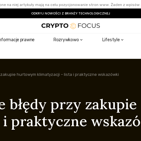
ne na niej artykuły mają na celu pozycjonowanie stron www. Żaden z wpisów 
ODKRYJ NOWOŚCI Z BRANŻY TECHNOLOGICZNEJ
nformacje prawne
Rozrywkowo
Lifestyle
 zakupie hurtowym klimatyzacji – lista i praktyczne wskazówki
sze błędy przy zakup
ta i praktyczne wskaz