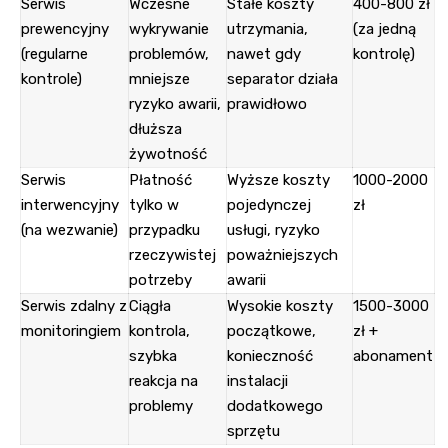
Serwis
Wczesne
Stałe koszty
400-800 zł
prewencyjny
wykrywanie
utrzymania,
(za jedną
(regularne
problemów,
nawet gdy
kontrolę)
kontrole)
mniejsze
separator działa
ryzyko awarii,
prawidłowo
dłuższa
żywotność
Serwis
Płatność
Wyższe koszty
1000-2000
interwencyjny
tylko w
pojedynczej
zł
(na wezwanie)
przypadku
usługi, ryzyko
rzeczywistej
poważniejszych
potrzeby
awarii
Serwis zdalny z
Ciągła
Wysokie koszty
1500-3000
monitoringiem
kontrola,
początkowe,
zł +
szybka
konieczność
abonament
reakcja na
instalacji
problemy
dodatkowego
sprzętu