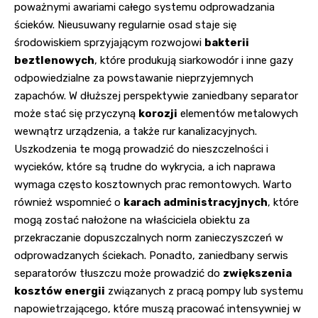
poważnymi awariami całego systemu odprowadzania
ścieków. Nieusuwany regularnie osad staje się
środowiskiem sprzyjającym rozwojowi
bakterii
beztlenowych
, które produkują siarkowodór i inne gazy
odpowiedzialne za powstawanie nieprzyjemnych
zapachów. W dłuższej perspektywie zaniedbany separator
może stać się przyczyną
korozji
elementów metalowych
wewnątrz urządzenia, a także rur kanalizacyjnych.
Uszkodzenia te mogą prowadzić do nieszczelności i
wycieków, które są trudne do wykrycia, a ich naprawa
wymaga często kosztownych prac remontowych. Warto
również wspomnieć o
karach administracyjnych
, które
mogą zostać nałożone na właściciela obiektu za
przekraczanie dopuszczalnych norm zanieczyszczeń w
odprowadzanych ściekach. Ponadto, zaniedbany serwis
separatorów tłuszczu może prowadzić do
zwiększenia
kosztów energii
związanych z pracą pompy lub systemu
napowietrzającego, które muszą pracować intensywniej w