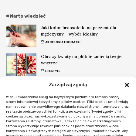
#Warto wiedzieć
Jaki kolor bransoletki na prezent dla
mężczyzny – wybór idealny
AKCESORIA I DODATKI
Obrazy kwiaty na płótnie zmienią twoje
wnętrze
LIFESTYLE
Zarządzaj zgodą
Parapety granitowe – jakie wzory i kolory
cieszą się największą popularnością?
W celu świadczenia usług na najwyższym poziomie w ramach naszej
DOM I WNĘTRZA
strony internetowej korzystamy z plików cookies. Pliki cookies umożliwiają
nam zapewnienie prawidłowego działania naszej strony internetowej oraz
realizację podstawowych jej funkcji, a po uzyskaniu Twojej zgody, pliki
#Nowości
cookies są przez nas wykorzystywane do dokonywania pomiarów i analiz
korzystania ze strony internetowej, a także do celów marketingowych.
Strona wykorzystuje również pliki cookies podmiotów trzecich w celu
Co sprawdzić przed startem systemu
korzystania z zewnętrznych narzędzi analitycznych i marketingowych. Aby
rezerwacji
wyrazić zgodę na instalowanie na Twoim urządzeniu końcowym plików