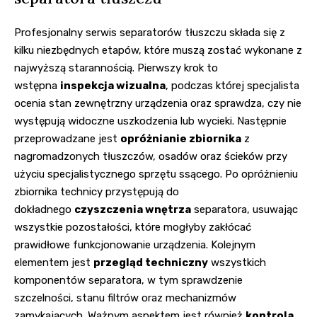
Profesjonalny serwis separatorów tłuszczu składa się z
kilku niezbędnych etapów, które muszą zostać wykonane z
najwyższą starannością. Pierwszy krok to
wstępna
inspekcja wizualna
, podczas której specjalista
ocenia stan zewnętrzny urządzenia oraz sprawdza, czy nie
występują widoczne uszkodzenia lub wycieki. Następnie
przeprowadzane jest
opróżnianie zbiornika
z
nagromadzonych tłuszczów, osadów oraz ścieków przy
użyciu specjalistycznego sprzętu ssącego. Po opróżnieniu
zbiornika technicy przystępują do
dokładnego
czyszczenia wnętrza
separatora, usuwając
wszystkie pozostałości, które mogłyby zakłócać
prawidłowe funkcjonowanie urządzenia. Kolejnym
elementem jest
przegląd techniczny
wszystkich
komponentów separatora, w tym sprawdzenie
szczelności, stanu filtrów oraz mechanizmów
zamykających. Ważnym aspektem jest również
kontrola