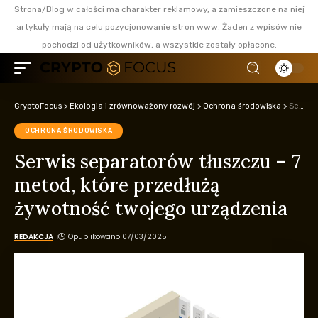
Strona/Blog w całości ma charakter reklamowy, a zamieszczone na niej
artykuły mają na celu pozycjonowanie stron www. Żaden z wpisów nie
pochodzi od użytkowników, a wszystkie zostały opłacone.
CryptoFocus
>
Ekologia i zrównoważony rozwój
>
Ochrona środowiska
>
Serwis separatorów tłuszczu – 7 metod, które przedłużą żywotność twojego urządzenia
OCHRONA ŚRODOWISKA
Serwis separatorów tłuszczu – 7
metod, które przedłużą
żywotność twojego urządzenia
REDAKCJA
Opublikowano 07/03/2025