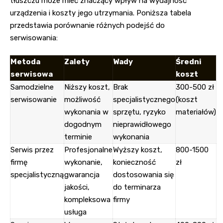
tłuszczu może mieć znaczący wpływ na wydajność
urządzenia i koszty jego utrzymania. Poniższa tabela
przedstawia porównanie różnych podejść do
serwisowania:
Metoda
Zalety
Wady
Średni
serwisowa
koszt
Samodzielne
Niższy koszt,
Brak
300-500 zł
serwisowanie
możliwość
specjalistycznego
(koszt
wykonania w
sprzętu, ryzyko
materiałów)
dogodnym
nieprawidłowego
terminie
wykonania
Serwis przez
Profesjonalne
Wyższy koszt,
800-1500
firmę
wykonanie,
konieczność
zł
specjalistyczną
gwarancja
dostosowania się
jakości,
do terminarza
kompleksowa
firmy
usługa