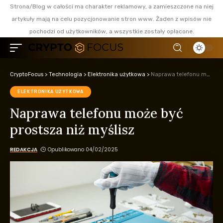
Strona/Blog w całości ma charakter reklamowy, a zamieszczone na niej
artykuły mają na celu pozycjonowanie stron www. Żaden z wpisów nie
pochodzi od użytkowników, a wszystkie zostały opłacone.
CryptoFocus
>
Technologia
>
Elektronika użytkowa
>
Naprawa telefonu może być prostsza niż myślisz
ELEKTRONIKA UŻYTKOWA
Naprawa telefonu może być
prostsza niż myślisz
REDAKCJA
Opublikowano 04/02/2025