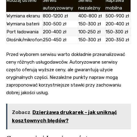
Rodzaj usterki
Serwis
Serwis
Naprawa
autoryzowany
niezależny
mobilna
Wymiana ekranu
800-1200 zł
400-800 zł
500-900 zł
Wymiana baterii
300-500 zł
150-300 zł
200-400 zł
Port ładowania
200-400 zł
100-250 zł
150-300 zł
Głośnik/mikrofon
250-450 zł
150-300 zł
200-350 zł
Przed wyborem serwisu warto dokładnie przeanalizować
ceny różnych usługodawców. Autoryzowane serwisy
często oferują wyższe ceny, ale gwarantują użycie
oryginalnych części. Niezależne punkty napraw mogą
zaproponować korzystniejsze stawki przy zachowaniu
dobrej jakości usług.
Zobacz
Dzierżawa drukarek - jak uniknąć
kosztownych błędów?