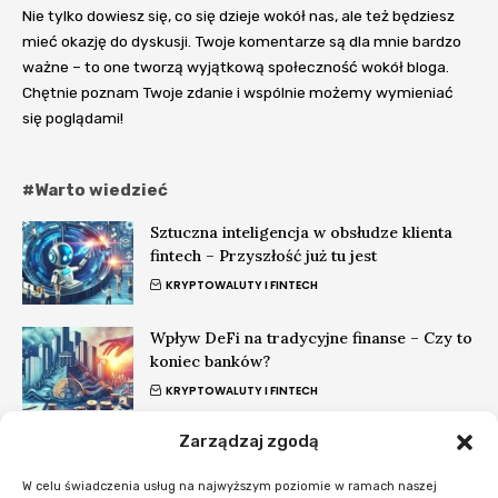
Nie tylko dowiesz się, co się dzieje wokół nas, ale też będziesz
mieć okazję do dyskusji. Twoje komentarze są dla mnie bardzo
ważne – to one tworzą wyjątkową społeczność wokół bloga.
Chętnie poznam Twoje zdanie i wspólnie możemy wymieniać
się poglądami!
#Warto wiedzieć
Sztuczna inteligencja w obsłudze klienta
fintech – Przyszłość już tu jest
KRYPTOWALUTY I FINTECH
Wpływ DeFi na tradycyjne finanse – Czy to
koniec banków?
KRYPTOWALUTY I FINTECH
Zarządzaj zgodą
Najlepsze gadżety do domu inteligentnego
w 2025
W celu świadczenia usług na najwyższym poziomie w ramach naszej
DOM I WNĘTRZA