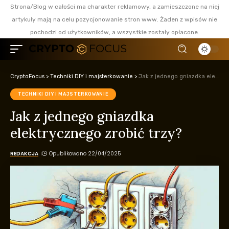
Strona/Blog w całości ma charakter reklamowy, a zamieszczone na niej
artykuły mają na celu pozycjonowanie stron www. Żaden z wpisów nie
pochodzi od użytkowników, a wszystkie zostały opłacone.
CryptoFocus
>
Techniki DIY i majsterkowanie
>
Jak z jednego gniazdka elektrycznego zrobić trzy?
TECHNIKI DIY I MAJSTERKOWANIE
Jak z jednego gniazdka
elektrycznego zrobić trzy?
REDAKCJA
Opublikowano 22/04/2025