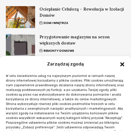
Ocieplanie Celulozą – Rewolucja w Izolacji
Domów
DOM I WNĘTRZA
Przygotowanie magazynu na sezon
większych dostaw
REMONTY DOMOWE
Zarządzaj zgodą
Szamba betonowe – co musisz wiedzieć o
opróżnianiu
W celu świadczenia usług na najwyższym poziomie w ramach naszej
DOM I WNĘTRZA
strony internetowej korzystamy z plików cookies. Pliki cookies umożliwiają
nam zapewnienie prawidłowego działania naszej strony internetowej oraz
realizację podstawowych jej funkcji, a po uzyskaniu Twojej zgody, pliki
#Nowości
cookies są przez nas wykorzystywane do dokonywania pomiarów i analiz
korzystania ze strony internetowej, a także do celów marketingowych.
Strona wykorzystuje również pliki cookies podmiotów trzecich w celu
Co sprawdzić przed startem systemu
korzystania z zewnętrznych narzędzi analitycznych i marketingowych. Aby
rezerwacji
wyrazić zgodę na instalowanie na Twoim urządzeniu końcowym plików
cookies wszystkich wskazanych wyżej kategorii kliknij przycisk "Akceptuję".
OPROGRAMOWANIE I APLIKACJE
Poszczególne ustawienia plików cookies możesz zmieniać po kliknięciu
przycisku „Zobacz preferencje”. Jeśli ustawienia odpowiadają Twoim