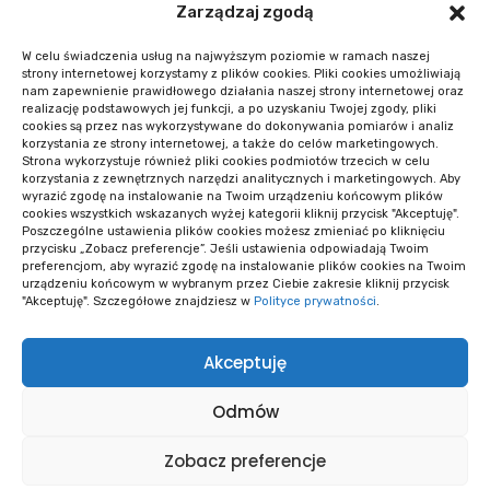
Zarządzaj zgodą
Co sprawdzić przed startem systemu
rezerwacji
W celu świadczenia usług na najwyższym poziomie w ramach naszej
OPROGRAMOWANIE I APLIKACJE
strony internetowej korzystamy z plików cookies. Pliki cookies umożliwiają
nam zapewnienie prawidłowego działania naszej strony internetowej oraz
realizację podstawowych jej funkcji, a po uzyskaniu Twojej zgody, pliki
#Nowości
cookies są przez nas wykorzystywane do dokonywania pomiarów i analiz
korzystania ze strony internetowej, a także do celów marketingowych.
Strona wykorzystuje również pliki cookies podmiotów trzecich w celu
Co sprawdzić przed startem systemu
korzystania z zewnętrznych narzędzi analitycznych i marketingowych. Aby
rezerwacji
wyrazić zgodę na instalowanie na Twoim urządzeniu końcowym plików
cookies wszystkich wskazanych wyżej kategorii kliknij przycisk "Akceptuję".
OPROGRAMOWANIE I APLIKACJE
Poszczególne ustawienia plików cookies możesz zmieniać po kliknięciu
przycisku „Zobacz preferencje”. Jeśli ustawienia odpowiadają Twoim
preferencjom, aby wyrazić zgodę na instalowanie plików cookies na Twoim
Opieka WordPress po wdrożeniu: kiedy i
urządzeniu końcowym w wybranym przez Ciebie zakresie kliknij przycisk
co obejmuje
"Akceptuję". Szczegółowe znajdziesz w
Polityce prywatności
.
OPROGRAMOWANIE I APLIKACJE
Akceptuję
Wiele wersji logo i niespójne materiały:
diagnoza
Odmów
PRAWO AUTORSKIE
Zobacz preferencje