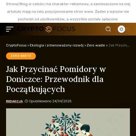
Strona/Blog w całości ma charakter reklamowy, a zamieszczone na niej
artykuły mają na celu pozycjonowanie stron www. Żaden z wpisów nie
pochodzi od użytkowników, a wszystkie zostały opłacone.
CryptoFocus
>
Ekologia i zrównoważony rozwój
>
Zero waste
>
Jak Przycinać Pomidory w Doniczce: Przewodnik dla Początkujących
ZERO WASTE
Jak Przycinać Pomidory w
Doniczce: Przewodnik dla
Początkujących
REDAKCJA
Opublikowano 24/04/2025