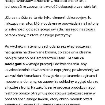
nadaje wydrukowi szlachetny, malarski charakter, a
jednocześnie zapewnia trwałość dekoracji przez wiele lat.
„Obraz na ścianie to nie tylko element dekoracyjny, to
milczący narrator, który codziennie opowiada inną historię
w zależności od padającego światła, naszego nastroju i
perspektywy, z której na niego patrzymy.”
Po wydruku materiał przechodzi przez etap suszenia i
naciągania na drewniane krosna, co zapewnia idealnie
napięte płótno bez zmarszczeń i fałd.
Technika
naciągania
wymaga precyzji i doświadczenia, aby
uzyskać idealnie równomiernie naprężoną powierzchnię we
wszystkich kierunkach. Krawędzie są starannie zaginane i
mocowane do ramy, co zapewnia schludny wygląd obrazu
z każdej strony. Na zakończenie procesu produkcyjnego
niektóre obrazy otrzymują dodatkowe zabezpieczenie w
postaci specjalnego lakieru, który chroni wydruk przed
promieniowaniem UV, wilgocią i uszkodzeniami