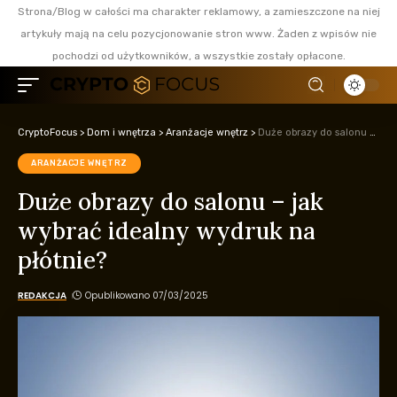
Strona/Blog w całości ma charakter reklamowy, a zamieszczone na niej
artykuły mają na celu pozycjonowanie stron www. Żaden z wpisów nie
pochodzi od użytkowników, a wszystkie zostały opłacone.
CryptoFocus
>
Dom i wnętrza
>
Aranżacje wnętrz
>
Duże obrazy do salonu – jak wybrać idealny wydruk na płótnie?
ARANŻACJE WNĘTRZ
Duże obrazy do salonu – jak
wybrać idealny wydruk na
płótnie?
REDAKCJA
Opublikowano 07/03/2025