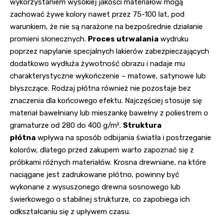
wykorzystaniem wysokiej jakości materiałów mogą
zachować żywe kolory nawet przez 75-100 lat, pod
warunkiem, że nie są narażone na bezpośrednie działanie
promieni słonecznych.
Proces utrwalania
wydruku
poprzez napylanie specjalnych lakierów zabezpieczających
dodatkowo wydłuża żywotność obrazu i nadaje mu
charakterystyczne wykończenie – matowe, satynowe lub
błyszczące. Rodzaj płótna również nie pozostaje bez
znaczenia dla końcowego efektu. Najczęściej stosuje się
materiał bawełniany lub mieszankę bawełny z poliestrem o
gramaturze od 280 do 400 g/m².
Struktura
płótna
wpływa na sposób odbijania światła i postrzeganie
kolorów, dlatego przed zakupem warto zapoznać się z
próbkami różnych materiałów. Krosna drewniane, na które
naciągane jest zadrukowane płótno, powinny być
wykonane z wysuszonego drewna sosnowego lub
świerkowego o stabilnej strukturze, co zapobiega ich
odkształcaniu się z upływem czasu.