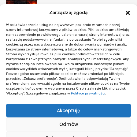
Zarządzaj zgodą
Jak uzyskać kredyt dla branży e-
commerce – wymagania i korzyści
W celu świadczenia usług na najwyższym poziomie w ramach naszej
E-COMMERCE
strony internetowej korzystamy z plików cookies. Pliki cookies umożliwiają
nam zapewnienie prawidłowego działania naszej strony internetowej oraz
realizację podstawowych jej funkcji, a po uzyskaniu Twojej zgody, pliki
#Nowości
cookies są przez nas wykorzystywane do dokonywania pomiarów i analiz
korzystania ze strony internetowej, a także do celów marketingowych.
Strona wykorzystuje również pliki cookies podmiotów trzecich w celu
Co sprawdzić przed startem systemu
korzystania z zewnętrznych narzędzi analitycznych i marketingowych. Aby
rezerwacji
wyrazić zgodę na instalowanie na Twoim urządzeniu końcowym plików
cookies wszystkich wskazanych wyżej kategorii kliknij przycisk "Akceptuję".
OPROGRAMOWANIE I APLIKACJE
Poszczególne ustawienia plików cookies możesz zmieniać po kliknięciu
przycisku „Zobacz preferencje”. Jeśli ustawienia odpowiadają Twoim
preferencjom, aby wyrazić zgodę na instalowanie plików cookies na Twoim
Opieka WordPress po wdrożeniu: kiedy i
urządzeniu końcowym w wybranym przez Ciebie zakresie kliknij przycisk
co obejmuje
"Akceptuję". Szczegółowe znajdziesz w
Polityce prywatności
.
OPROGRAMOWANIE I APLIKACJE
Akceptuję
Wiele wersji logo i niespójne materiały:
diagnoza
Odmów
PRAWO AUTORSKIE