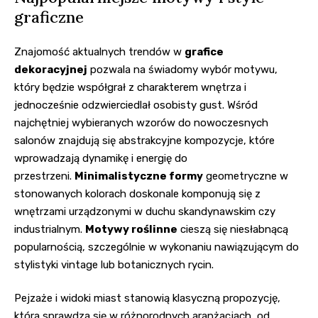
graficzne
Znajomość aktualnych trendów w
grafice
dekoracyjnej
pozwala na świadomy wybór motywu,
który będzie współgrał z charakterem wnętrza i
jednocześnie odzwierciedlał osobisty gust. Wśród
najchętniej wybieranych wzorów do nowoczesnych
salonów znajdują się abstrakcyjne kompozycje, które
wprowadzają dynamikę i energię do
przestrzeni.
Minimalistyczne formy
geometryczne w
stonowanych kolorach doskonale komponują się z
wnętrzami urządzonymi w duchu skandynawskim czy
industrialnym.
Motywy roślinne
cieszą się niesłabnącą
popularnością, szczególnie w wykonaniu nawiązującym do
stylistyki vintage lub botanicznych rycin.
Pejzaże i widoki miast stanowią klasyczną propozycję,
która sprawdza się w różnorodnych aranżacjach, od