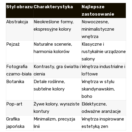
Styl obrazu
Charakterystyka
Najlepsze
zastosowanie
Abstrakcja
Nieokreślone formy,
Nowoczesne,
ekspresyjne kolory
minimalistyczne
wnętrza
Pejzaż
Naturalne scenerie,
Klasyczne i
harmonia kolorów
rustykalnie urządzone
salony
Fotografia
Kontrasty, gra światła i
Wnętrza industrialne i
czarno-biała
cienia
loftowe
Botanika
Detale roślinne,
Wnętrza w stylu
subtelne kolory
skandynawskim,
boho
Pop-art
Żywe kolory, wyraziste
Eklektyczne,
kontury
odważne aranżacje
Grafika
Minimalizm, precyzja
Wnętrza inspirowane
japońska
linii
estetyką zen