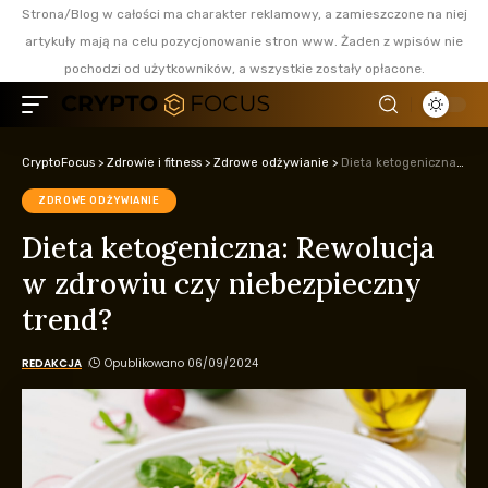
Strona/Blog w całości ma charakter reklamowy, a zamieszczone na niej
artykuły mają na celu pozycjonowanie stron www. Żaden z wpisów nie
pochodzi od użytkowników, a wszystkie zostały opłacone.
CryptoFocus
>
Zdrowie i fitness
>
Zdrowe odżywianie
>
Dieta ketogeniczna: Rewolucja w zdrowiu czy niebezpieczny trend?
ZDROWE ODŻYWIANIE
Dieta ketogeniczna: Rewolucja
w zdrowiu czy niebezpieczny
trend?
REDAKCJA
Opublikowano 06/09/2024