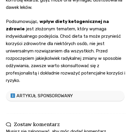
kontrolą lekarza, gdyż może ona wymagać dostosowania
dawek leków.
Podsumowując,
wpływ diety ketogenicznej na
zdrowie
jest złożonym tematem, który wymaga
indywidualnego podejścia. Choć dieta ta może przynieść
korzyści zdrowotne dla niektórych osób, nie jest
uniwersalnym rozwiązaniem dla wszystkich. Przed
rozpoczęciem jakiejkolwiek radykalnej zmiany w sposobie
odżywiania, zawsze warto skonsultować się z
profesjonalistą i dokładnie rozważyć potencjalne korzyści i
ryzyko.
ARTYKUŁ SPONSOROWANY
Zostaw komentarz
Musisz się
zalogować
, aby móc dodać komentarz.