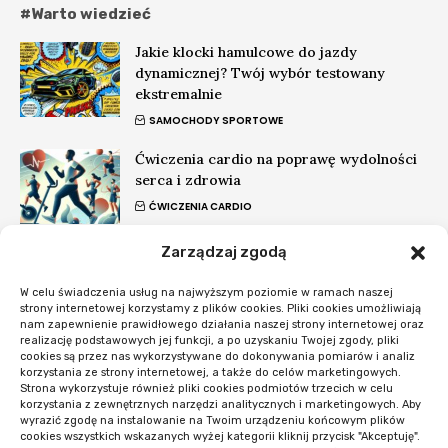
#Warto wiedzieć
Jakie klocki hamulcowe do jazdy
dynamicznej? Twój wybór testowany
ekstremalnie
SAMOCHODY SPORTOWE
Ćwiczenia cardio na poprawę wydolności
serca i zdrowia
ĆWICZENIA CARDIO
Zarządzaj zgodą
Czy bakterie do szamba są ekologiczne?
Skład, działanie, fakty
W celu świadczenia usług na najwyższym poziomie w ramach naszej
OCHRONA ŚRODOWISKA
strony internetowej korzystamy z plików cookies. Pliki cookies umożliwiają
nam zapewnienie prawidłowego działania naszej strony internetowej oraz
realizację podstawowych jej funkcji, a po uzyskaniu Twojej zgody, pliki
#Nowości
cookies są przez nas wykorzystywane do dokonywania pomiarów i analiz
korzystania ze strony internetowej, a także do celów marketingowych.
Strona wykorzystuje również pliki cookies podmiotów trzecich w celu
Co sprawdzić przed startem systemu
korzystania z zewnętrznych narzędzi analitycznych i marketingowych. Aby
rezerwacji
wyrazić zgodę na instalowanie na Twoim urządzeniu końcowym plików
cookies wszystkich wskazanych wyżej kategorii kliknij przycisk "Akceptuję".
OPROGRAMOWANIE I APLIKACJE