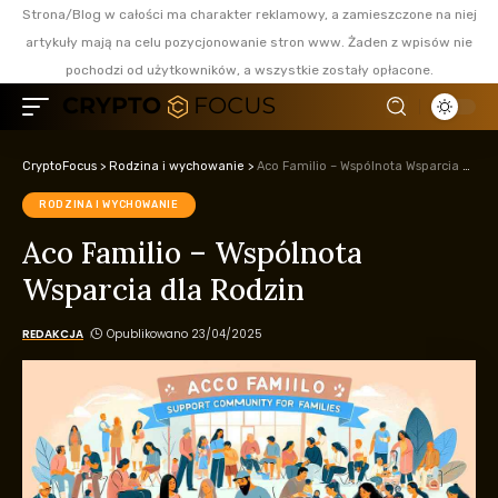
Strona/Blog w całości ma charakter reklamowy, a zamieszczone na niej
artykuły mają na celu pozycjonowanie stron www. Żaden z wpisów nie
pochodzi od użytkowników, a wszystkie zostały opłacone.
CryptoFocus
>
Rodzina i wychowanie
>
Aco Familio – Wspólnota Wsparcia dla Rodzin
RODZINA I WYCHOWANIE
Aco Familio – Wspólnota
Wsparcia dla Rodzin
REDAKCJA
Opublikowano 23/04/2025