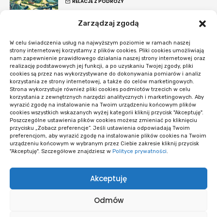
RELACJE Z PODRÓŻY
Zarządzaj zgodą
Rola blockchain w finansach 2024 – Co
musisz wiedzieć?
W celu świadczenia usług na najwyższym poziomie w ramach naszej
KRYPTOWALUTY I FINTECH
strony internetowej korzystamy z plików cookies. Pliki cookies umożliwiają
nam zapewnienie prawidłowego działania naszej strony internetowej oraz
realizację podstawowych jej funkcji, a po uzyskaniu Twojej zgody, pliki
#Nowości
cookies są przez nas wykorzystywane do dokonywania pomiarów i analiz
korzystania ze strony internetowej, a także do celów marketingowych.
Strona wykorzystuje również pliki cookies podmiotów trzecich w celu
Co sprawdzić przed startem systemu
korzystania z zewnętrznych narzędzi analitycznych i marketingowych. Aby
rezerwacji
wyrazić zgodę na instalowanie na Twoim urządzeniu końcowym plików
cookies wszystkich wskazanych wyżej kategorii kliknij przycisk "Akceptuję".
OPROGRAMOWANIE I APLIKACJE
Poszczególne ustawienia plików cookies możesz zmieniać po kliknięciu
przycisku „Zobacz preferencje”. Jeśli ustawienia odpowiadają Twoim
preferencjom, aby wyrazić zgodę na instalowanie plików cookies na Twoim
Opieka WordPress po wdrożeniu: kiedy i
urządzeniu końcowym w wybranym przez Ciebie zakresie kliknij przycisk
co obejmuje
"Akceptuję". Szczegółowe znajdziesz w
Polityce prywatności
.
OPROGRAMOWANIE I APLIKACJE
Akceptuję
Wiele wersji logo i niespójne materiały:
diagnoza
Odmów
PRAWO AUTORSKIE