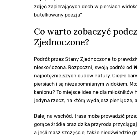
zdjęć zapierających‍ dech w piersiach widoków
butelkowany poezja”.
Co warto ⁢zobaczyć ⁣podc
Zjednoczone?
Podróż przez Stany Zjednoczone ​to prawdziwa 
nieskończona. Rozpocznij swoją podróż‍ od‍
W
najpotężniejszych cudów natury. Ciepłe‍ barwy
‍piersiach i ⁢są ‌niezapomnianym widokiem. M
kanionu? To miejsce idealne dla miłośników ⁣
‌jedyna rzecz, na którą wydajesz pieniądze, a
Dalej na wschód, trasa może prowadzić prze
gorące ⁤źródła oraz ⁣dzika przyroda przyciągaj
a jeśli‌ masz ​szczęście, także ‍niedźwiedzie g