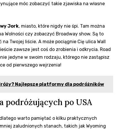
scynujące móc zobaczyć takie ⁣zjawiska na własne
wy Jork
, miasto, które nigdy⁢ nie śpi. Tam ‍można
atua Wolności czy​ zobaczyć Broadway‌ show. Są to⁤
ć na Twojej liście. A może pociągnie ⁤Cię ulica Wall
ieście zawsze jest coś do zrobienia i odkrycia. Road
ie jedyne w swoim rodzaju,⁤ którego nie‌ zastąpisz
yce od pierwszego wejrzenia!
dróży? Najlepsze platformy dla podróżników
a podróżujących po⁤ USA
 dlatego warto pamiętać​ o kilku praktycznych
mniej zaludnionych stanach,⁤ takich jak Wyoming