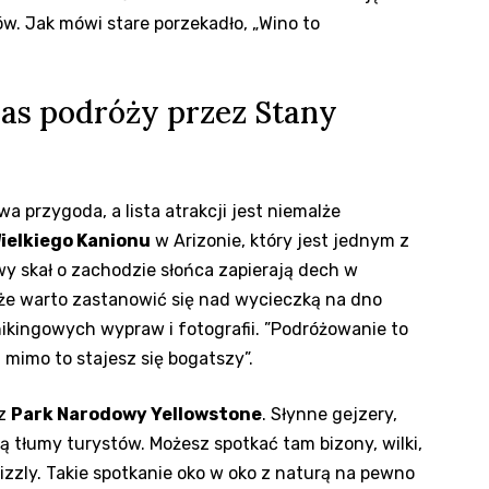
. Jak mówi ⁤stare porzekadło,‍ „Wino ‌to
zas podróży przez Stany
przygoda,⁢ a ‌lista atrakcji jest niemalże
ielkiego Kanionu
w ⁤Arizonie, który jest⁢ jednym z
 skał o zachodzie‌ słońca ‌zapierają dech ‍w
oże warto zastanowić się nad wycieczką na dno‌
hikingowych‍ wypraw i fotografii. ⁢”Podróżowanie to
 ⁢mimo to stajesz się bogatszy”.
z​
Park ‍Narodowy Yellowstone
. Słynne‍ gejzery,
ą tłumy ‍turystów. Możesz⁢ spotkać ⁤tam bizony, wilki,
rizzly. Takie ‌spotkanie oko w oko​ z ⁤naturą na pewno