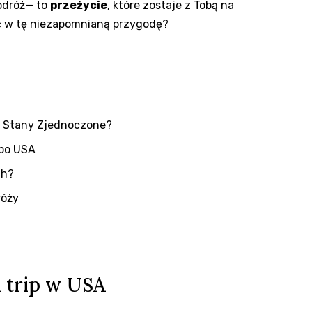
podróż— to
przeżycie
, ‌które zostaje z Tobą na
ć w tę niezapomnianą przygodę?
ez Stany Zjednoczone?
 po USA
ch?
róży
d trip w USA