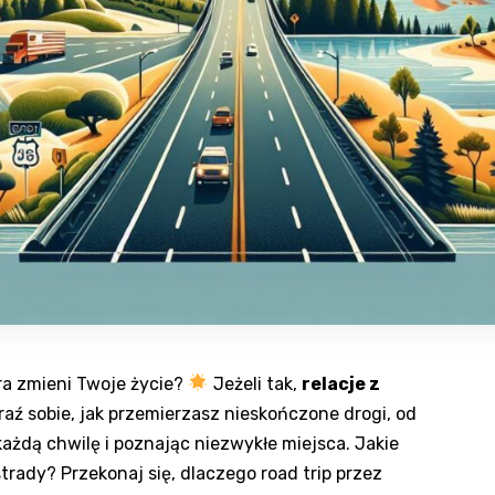
a zmieni ⁢Twoje⁢ życie?
Jeżeli tak,
relacje z
braź sobie, jak przemierzasz nieskończone drogi, od
żdą chwilę i‍ poznając⁤ niezwykłe miejsca. Jakie
rady? Przekonaj się, dlaczego⁤ road ⁢trip przez