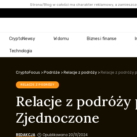
Strona/Blog w całości ma charakter reklamowy, a zamieszczo
CryptoNewsy
W domu
Biznes i finanse
I
Technologia
CryptoFocus
>
Podróże
>
Relacje z podróży
>
Relacje z podróży 
RELACJE Z PODRÓŻY
Relacje z podróży 
Zjednoczone
REDAKCJA
Opublikowano 20/11/2024