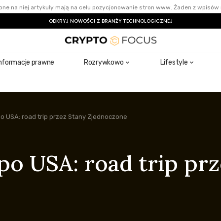
ne na niej artykuły mają na celu pozycjonowanie stron www. Żaden z wpisów 
ODKRYJ NOWOŚCI Z BRANŻY TECHNOLOGICZNEJ
nformacje prawne
Rozrywkowo
Lifestyle
po USA: road trip przez Stany Zjednoczone
po USA: road trip pr