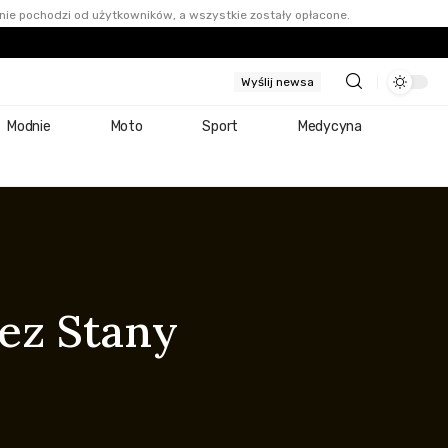
nie pochodzi od użytkowników, a wszystkie zostały opłacone.
Wyślij newsa
Modnie
Moto
Sport
Medycyna
zez Stany