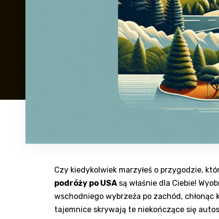
Czy kiedykolwiek marzyłeś o przygodzie, któr
podróży po USA
są właśnie dla Ciebie!‌ Wyo
wschodniego ​wybrzeża po zachód, chłonąc ka
tajemnice⁣ skrywają te niekończące się autost