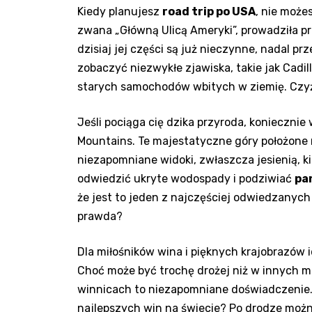
Kiedy planujesz
road‌ trip po USA
,⁤ nie może
zwana „Główną ‍Ulicą Ameryki”, prowadziła przez
dzisiaj jej części są już nieczynne, ​nadal prze
‌zobaczyć niezwykłe‌ zjawiska, takie jak⁣ Cad
starych samochodów wbitych w‌ ziemię. Czyż t
Jeśli⁣ pociąga ‍cię dzika przyroda, konieczni
‌Mountains. Te majestatyczne‌ góry położone⁢ 
niezapomniane widoki, zwłaszcza jesienią, ki
odwiedzić ukryte wodospady i podziwiać
pa
że jest to ‍jeden z ⁣najczęściej odwiedzanyc
prawda?
Dla miłośników wina i pięknych krajobrazów ​i
Choć ​może być trochę ‍drożej niż w innych
winnicach to niezapomniane doświadczenie.
najlepszych win ​na ⁢świecie? Po ‍drodze można