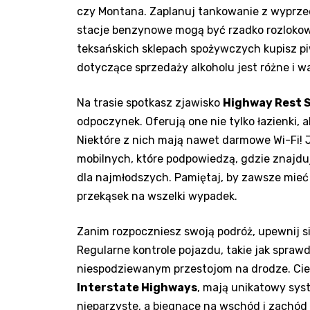
czy Montana. Zaplanuj tankowanie z wyprze
stacje​ benzynowe mogą być rzadko rozlokow
teksańskich sklepach⁣ spożywczych kupisz pi
dotyczące sprzedaży alkoholu jest⁣ różne ​i w
Na trasie spotkasz zjawisko⁢
Highway Rest 
⁣odpoczynek. ‍Oferują one nie tylko łazienki, a
Niektóre z nich ​mają nawet darmowe​ Wi-Fi! ⁤J
mobilnych, które​ podpowiedzą, gdzie znajdują
dla najmłodszych. Pamiętaj, by zawsze⁤ mieć p
przekąsek na wszelki wypadek.
Zanim rozpoczniesz swoją podróż,‍ upewnij się
Regularne kontrole pojazdu, takie⁤ jak sprawd
niespodziewanym przestojom na drodze. Cie
Interstate Highways
,⁣ mają unikatowy syst
nieparzyste, a biegnące⁢ na wschód ‌i zachód 