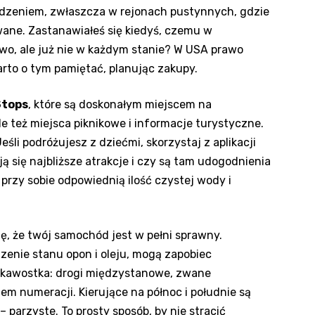
dzeniem, zwłaszcza⁣ w rejonach pustynnych, gdzie
ane. Zastanawiałeś się kiedyś, czemu w
wo, ale już nie w każdym stanie? W ⁤USA prawo
arto o tym⁤ pamiętać, planując zakupy.
Stops
, które⁣ są doskonałym miejscem⁣ na
le też‌ miejsca piknikowe‌ i informacje⁤ turystyczne.
eśli podróżujesz z dziećmi,⁤ skorzystaj z aplikacji
 się‌ najbliższe atrakcje i czy ⁤są‌ tam udogodnienia
rzy‌ sobie‌ odpowiednią ilość czystej‍ wody i‌
, ⁤że twój‍ samochód jest w pełni⁣ sprawny.
zenie stanu opon i oleju, mogą‌ zapobiec⁣
kawostka: drogi⁢ międzystanowe, zwane
em numeracji. Kierujące‍ na północ i ‍południe ‌są
– parzyste. To prosty sposób, by nie stracić