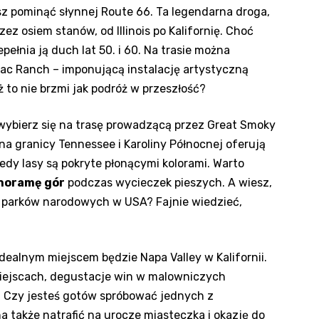
sz pominąć ‌słynnej⁢ Route 66. ⁢Ta ‍legendarna droga,
 ‍osiem ​stanów, od Illinois ‌po Kalifornię. Choć⁣
pełnia ją duch lat 50. ‍i 60. ‌Na‍ trasie można
illac Ranch – imponującą instalację artystyczną
o nie brzmi jak podróż‍ w⁤ przeszłość?
e ​wybierz się na trasę prowadzącą​ przez Great Smoky
na granicy ⁤Tennessee⁢ i Karoliny Północnej oferują
edy lasy są pokryte płonącymi kolorami. Warto
noramę gór
podczas‍ wycieczek pieszych. A wiesz,
h⁢ parków narodowych w ⁤USA? Fajnie wiedzieć,
dealnym miejscem będzie ⁢Napa Valley⁤ w Kalifornii.
 miejscach, degustacje win w malowniczych
 Czy jesteś ⁢gotów spróbować jednych z
 także‌ natrafić ‌na urocze‍ miasteczka i okazję do